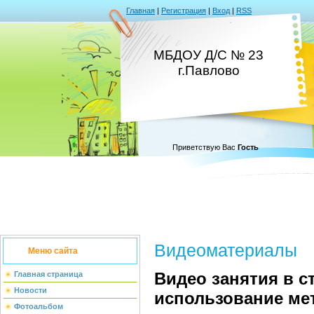
Главная
|
Регистрация
|
Вход
|
RSS
МБДОУ Д/С № 23
г.Павлово
Приветствую Вас
Гость
Видеоматериалы
Меню сайта
Видео занятия в с
Главная страница
Новости
использование ме
Фотоальбом