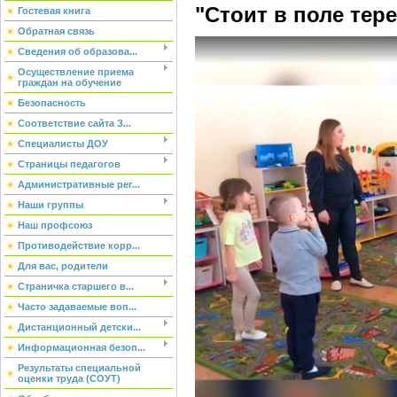
"Стоит в поле тер
Гостевая книга
Обратная связь
Сведения об образова...
Осуществление приема
граждан на обучение
Безопасность
Соответствие сайта З...
Специалисты ДОУ
Страницы педагогов
Административные рег...
Наши группы
Наш профсоюз
Противодействие корр...
Для вас, родители
Страничка старшего в...
Часто задаваемые воп...
Дистанционный детски...
Информационная безоп...
Результаты специальной
оценки труда (СОУТ)