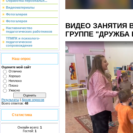
Обработка персональн...
Видеоматериалы
Фотогалерея
Фотогалерея
ВИДЕО ЗАНЯТИЯ 
Наставничество
педагогических работников
ГРУППЕ "ДРУЖБА 
ТПМПК и психолого-
педагогическое
сопровождение
Наш опрос
Оцените мой сайт
Отлично
Хорошо
Неплохо
Плохо
Ужасно
Результаты
|
Архив опросов
Всего ответов:
48
Статистика
Онлайн всего:
1
Гостей:
1