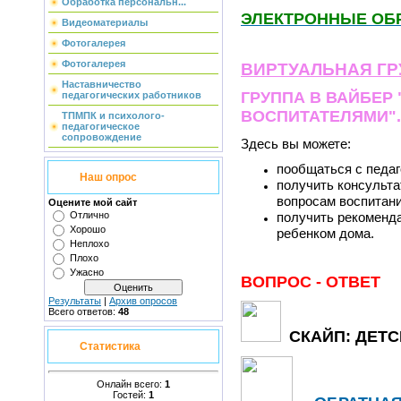
Обработка персональн...
ЭЛЕКТРОННЫЕ ОБ
Видеоматериалы
Фотогалерея
Фотогалерея
ВИРТУАЛЬНАЯ ГР
Наставничество
ГРУППА В ВАЙБЕР
педагогических работников
ВОСПИТАТЕЛЯМИ".
ТПМПК и психолого-
педагогическое
сопровождение
Здесь вы можете:
пообщаться с педаг
Наш опрос
получить консульт
вопросам воспитани
Оцените мой сайт
Отлично
получить рекоменда
Хорошо
ребенком дома.
Неплохо
Плохо
Ужасно
ВОПРОС - ОТВЕТ
Результаты
|
Архив опросов
Всего ответов:
48
СКАЙП: ДЕТС
Статистика
Онлайн всего:
1
Гостей:
1