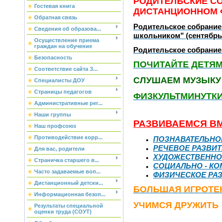
РОДИТЕЛЬСКИЕ СО
Гостевая книга
ДИСТАНЦИОННОМ 
Обратная связь
Родительское собрание
Сведения об образова...
школьником" (сентябрь 2
Осуществление приема
граждан на обучение
Родительское собрание 
Безопасность
ПОЧИТАЙТЕ ДЕТЯ
Соответствие сайта З...
СЛУШАЕМ МУЗЫКУ
Специалисты ДОУ
Страницы педагогов
ФИЗКУЛЬТМИНУТК
Административные рег...
Наши группы
РАЗВИВАЕМСЯ В
Наш профсоюз
Противодействие корр...
ПОЗНАВАТЕЛЬНО
РЕЧЕВОЕ РАЗВИ
Для вас, родители
ХУДОЖЕСТВЕННО 
Страничка старшего в...
СОЦИАЛЬНО - К
Часто задаваемые воп...
ФИЗИЧЕСКОЕ РА
Дистанционный детски...
БОЛЬШАЯ ИГРОТЕ
Информационная безоп...
УЧИМСЯ ДРУЖИТЬ
Результаты специальной
оценки труда (СОУТ)