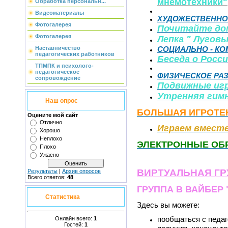
мнемотехники"
Обработка персональн...
Видеоматериалы
ХУДОЖЕСТВЕННО 
Фотогалерея
Почитайте до
Фотогалерея
Лепка " Лугов
СОЦИАЛЬНО - К
Наставничество
педагогических работников
Беседа о Росс
ТПМПК и психолого-
педагогическое
ФИЗИЧЕСКОЕ РА
сопровождение
Подвижные иг
Утренняя гимн
Наш опрос
БОЛЬШАЯ ИГРОТЕ
Оцените мой сайт
Отлично
Играем вмест
Хорошо
Неплохо
ЭЛЕКТРОННЫЕ ОБ
Плохо
Ужасно
ВИРТУАЛЬНАЯ ГР
Результаты
|
Архив опросов
Всего ответов:
48
ГРУППА В ВАЙБЕР 
Статистика
Здесь вы можете:
пообщаться с педаг
Онлайн всего:
1
Гостей:
1