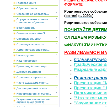
РОДИТЕЛЬСКИЕ СОБР
Гостевая книга
ФОРМАТЕ
Обратная связь
Родительское собрание
Сведения об образова...
(сентябрь 2020г.)
Осуществление приема
Родительское собрание 
граждан на обучение
Безопасность
ПОЧИТАЙТЕ ДЕТЯ
Соответствие сайта З...
СЛУШАЕМ МУЗЫКУ
Специалисты ДОУ
ФИЗКУЛЬТМИНУТК
Страницы педагогов
Административные рег...
РАЗВИВАЕМСЯ В
Наши группы
ПОЗНАВАТЕЛЬНО
Наш профсоюз
Графические 
Противодействие корр...
Разрезные кар
Для вас, родители
Речевое разв
Страничка старшего в...
Презентация "
Часто задаваемые воп...
Презентация "
Дистанционный детски...
Пальчиковые и
Информационная безоп...
"Что такое мне
Результаты специальной
"Заучивание с
оценки труда (СОУТ)