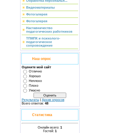
Обработка персональн...
Видеоматериалы
Фотогалерея
Фотогалерея
Наставничество
педагогических работников
ТПМПК и психолого-
педагогическое
сопровождение
Наш опрос
Оцените мой сайт
Отлично
Хорошо
Неплохо
Плохо
Ужасно
Результаты
|
Архив опросов
Всего ответов:
48
Статистика
Онлайн всего:
1
Гостей:
1