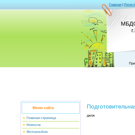
Главная
|
Регист
МБДО
г
При
Подготовительна
Меню сайта
джлж
Главная страница
Новости
Фотоальбом