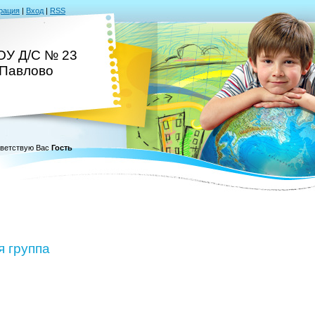
рация
|
Вход
|
RSS
У Д/С № 23
.Павлово
ветствую Вас
Гость
я группа