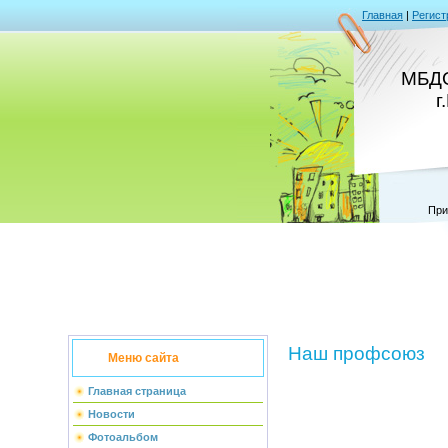
Главная
|
Регист
МБДО
г
При
Наш профсоюз
Меню сайта
Главная страница
Новости
Фотоальбом