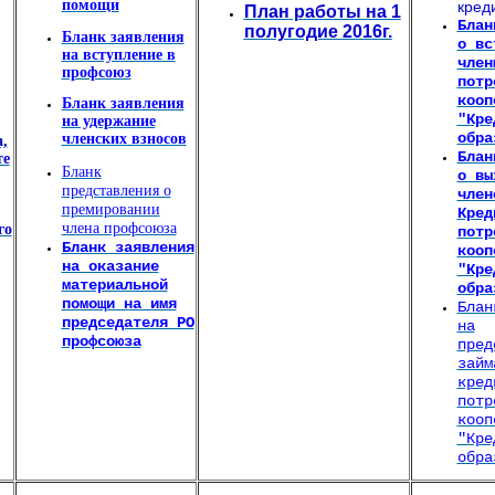
помощи
кред
План работы на 1
Блан
полугодие 2016г.
Бланк заявления
о вс
на вступление в
член
профсоюз
потр
кооп
Бланк заявления
"Кре
на удержание
обра
членских взносов
,
Блан
те
Бланк
о вы
представления о
член
премировании
Кред
члена профсоюза
го
потр
Бланк заявления
кооп
на оказание
"Кре
материальной
обра
помощи на имя
Блан
председателя РО
на
профсоюза
пред
займ
кред
потр
кооп
"Кре
обра