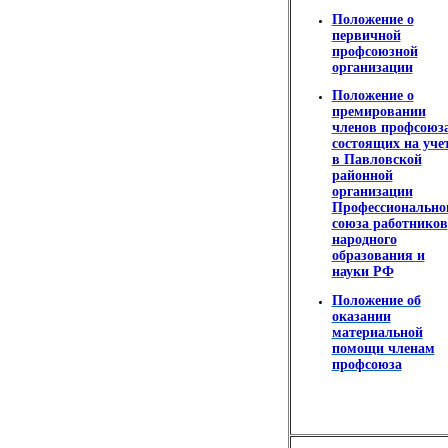
Положение о
первичной
профсоюзной
организации
Положение о
премировании
членов профсоюза
состоящих на уче
в Павловской
районной
организации
Профессионально
союза работников
народного
образования и
науки РФ
Положение об
оказании
материальной
помощи членам
профсоюза