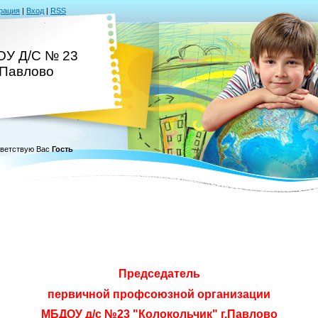
рация
|
Вход
|
RSS
У Д/С № 23
.Павлово
ветствую Вас
Гость
Председатель
первичной профсоюзной организации
МБДОУ д/с №23 "Колокольчик" г.Павлово