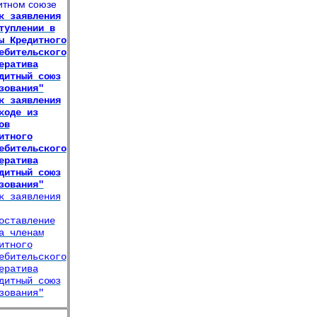
итном союзе
к заявления
туплении в
ы Кредитного
ебительского
ератива
дитный союз
зования"
к заявления
ходе из
ов
итного
ебительского
ератива
дитный союз
зования"
к заявления
оставление
а членам
итного
ебительского
ератива
дитный союз
зования"