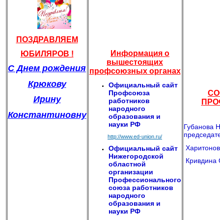
ПОЗДРАВЛЯЕМ
Информация о
ЮБИЛЯРОВ !
вышестоящих
С Днем рождения
профсоюзных органах
Крюкову
Официальный сайт
Профсоюза
СО
Ирину
работников
ПРО
народного
Константиновну
образования и
науки РФ
Губанова Н
председат
http://www.ed-union.ru/
Харитонова
Официальный сайт
Нижегородской
Кривдина О
областной
организации
Профессионального
союза работников
народного
образования и
науки РФ