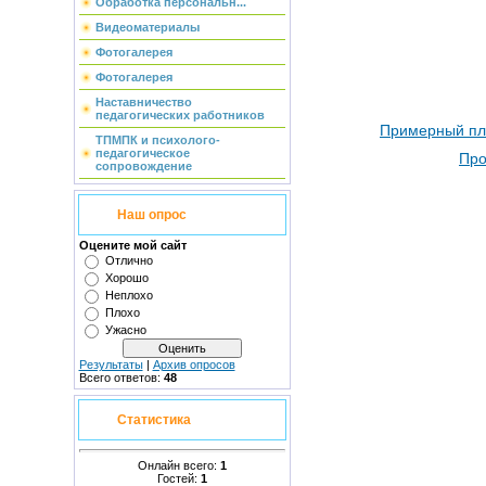
Обработка персональн...
Видеоматериалы
Фотогалерея
Фотогалерея
Наставничество
педагогических работников
Примерный пла
ТПМПК и психолого-
педагогическое
Про
сопровождение
Наш опрос
Оцените мой сайт
Отлично
Хорошо
Неплохо
Плохо
Ужасно
Результаты
|
Архив опросов
Всего ответов:
48
Статистика
Онлайн всего:
1
Гостей:
1