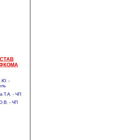
СТАВ
ФКОМА
.Ю. -
ель
 Т.А. - ЧП
.В. - ЧП